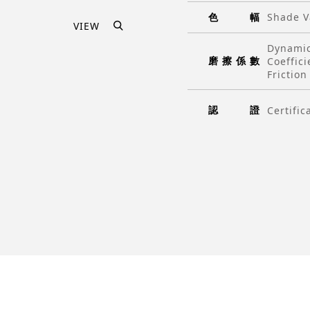
色
幅
Shade V
VIEW
Dynami
磨
擦
係
數
Coeffici
Friction
認
證
Certific