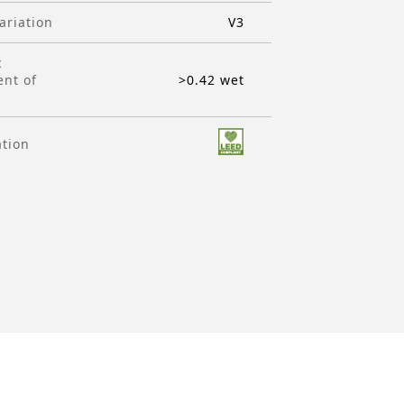
ariation
V3
c
ent of
>0.42 wet
ation