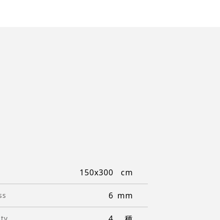
150x300
6
ss
4
ity