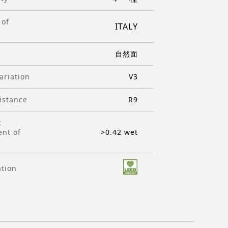
 of
ITALY
自然面
ariation
V3
istance
R9
c
ent of
>0.42 wet
ation