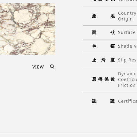
Country
產
地
Origin
面
狀
Surface
色
幅
Shade V
止
滑
度
Slip Res
VIEW
Dynami
磨
擦
係
數
Coeffici
Friction
認
證
Certific