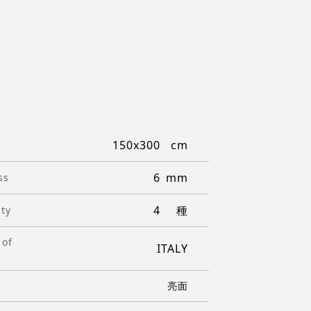
150x300
6
ss
4
ity
 of
ITALY
亮面