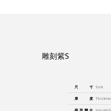
雕刻紫S
尺
寸
Size
厚
度
Thickne
模
面
變
化
Variabil