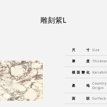
雕刻紫L
尺
寸
Size
厚
度
Thickne
模
面
變
化
Variabil
Country
產
地
Origin
面
狀
Surface