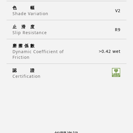
色
幅
V2
Shade Variation
止
滑
度
R9
Slip Resistance
磨
擦
係
數
>0.42 wet
Dynamic Coefficient of
Friction
認
證
Certification