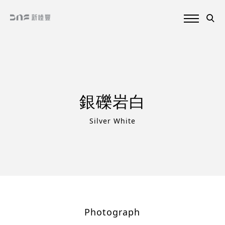
銀礫岩白
Silver White
Photograph