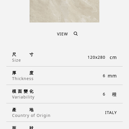
VIEW
尺
寸
120x280
Size
厚
度
6
Thickness
模
面
變
化
6
Variability
產
地
ITALY
Country of Origin
面
狀