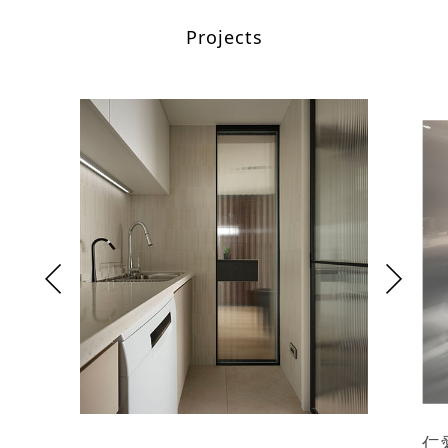
Projects
仁