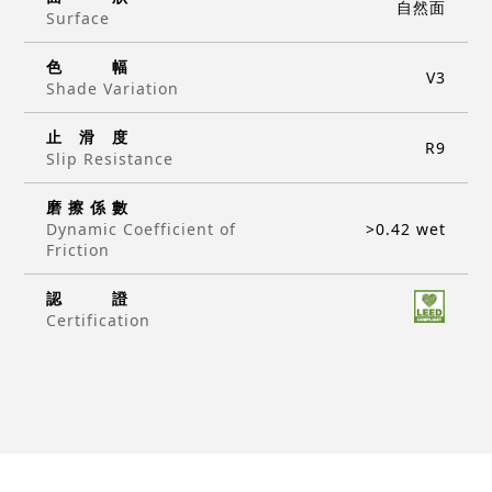
自然面
Surface
色
幅
V3
Shade Variation
止
滑
度
R9
Slip Resistance
磨
擦
係
數
>0.42 wet
Dynamic Coefficient of
Friction
認
證
Certification